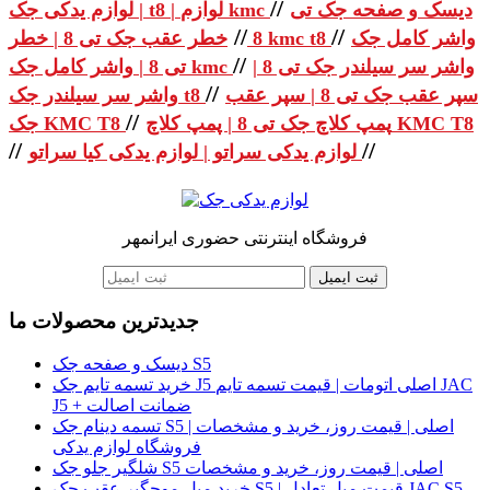
//
دیسک و صفحه جک تی
| لوازم یدکی جک t8 | لوازم kmc
//
//
واشر کامل جک
خطر عقب جک تی 8 | خطر kmc t8
8
//
واشر سر سیلندر جک تی 8 |
تی 8 | واشر کامل جک kmc
//
سپر عقب جک تی 8 | سپر عقب
واشر سر سیلندر جک t8
//
پمپ کلاچ جک تی 8 | پمپ کلاچ KMC T8
جک KMC T8
//
//
لوازم یدکی سراتو | لوازم یدکی کیا سراتو
فروشگاه اینترنتی حضوری ایرانمهر
ثبت ایمیل
جدیدترین محصولات ما
دیسک و صفحه جک S5
خرید تسمه تایم جک J5 اصلی اتومات | قیمت تسمه تایم JAC
J5 + ضمانت اصالت
تسمه دینام جک S5 اصلی | قیمت روز، خرید و مشخصات |
فروشگاه لوازم یدکی
شلگیر جلو جک S5 اصلی | قیمت روز، خرید و مشخصات
خرید میل موجگیر عقب جک S5 | قیمت میل تعادل JAC S5