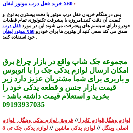
:
خرید قفل درب موتور لیفان X60
پس در هنگام خریدن قفل درب موتور با دقت بیشتری به نوع و
کیفیت آن دقت کنید.امروزه با پیشرفت تکنولوژی تمام قطعات
خودرو دارای سیستم های پیشرفت می شوند این در مورد
قفل درب
صدق می کند سعی کنید از بهترین ها برای خودرو
موتور لیفان X60
خود استفاده کنید .
مجموعه جک شاپ واقع در بازار چراغ برق
امکان ارسال لوازم یدکی جک را با اتوبوس
و باربری برای شما مشتریان عزیز دارد زیر
قیمت بازار جنس و قطعه یدکی خود را
بخرید و استعلام قیمت داشته باشد -
09193937035
//
لوازم وینگل|لوازم کاپرا
فروش لوازم یدکی وینگل | لوازم
//
//
اصلی وینگل
لوازم یدکی ماشین
لوازم یدکی جک تی 8