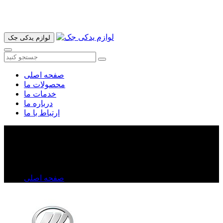
آدرس ما تهران میدان امام خمینی خیابان اکباتان پاساژ الغدیر طبقه
اول پلاک 36 فروشگاه ایرانمهر میباشد ارسال پیک موتوری و ارسال
به شهرستان انجام میشود 09193937035
لوازم یدکی جک
صفحه اصلی
محصولات ما
خدمات ما
درباره ما
ارتباط با ما
قفل درب موتور لیفان X۶۰
قفل درب موتور لیفان X۶۰
صفحه اصلی