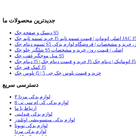
جدیدترین محصولات ما
دیسک و صفحه جک S5
لی | قیمت روز، خرید و مشخصات | فروشگاه لوازم یدکی
شلگیر جلو جک S5 اصلی | قیمت روز، خرید و مشخصات
میل موجگیرعقب جک S5
کمک فنر جک J5
پلوس جک j5 | خرید و قیمت پلوس جک جی 5
دسترسی سریع
لوازم یدکی مزدا ۳
لوازم یدکی کی ام سی تی 8
ارتباط با ما
لوازم یدکی فیدلیتی
لوازم یدکی میتسوبیشی اوتلندر
لوازم یدکی تویوتا
لوازم یدکی مزدا