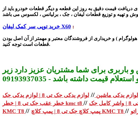
ای دریافت قیمت دقیق به روز این قطعه و دیگر قطعات خودرو باید از
ش و تهیه و توزیع قطعات لیفان ، جک ، برلیانس ، لکسوس می با
:
خرید توپی سر کمک لیفان X60
هولوگرام ) و خریداری از
فروشندگان معتبر و مهمتر از آن اصل بودن
قطعات است توجه کنید.
و باربری برای شما مشتریان عزیز دارد زیر
م قیمت داشته باشد - 09193937035
//
لوازم یدکی ماشین
//
خطر عقب جک تی 8 | خطر kmc t8
//
//
پمپ کلاچ جک تی 8 | پمپ کلاچ KMC T8
KMC T8