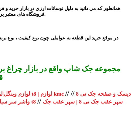
همانطور که می دانید به دلیل نوسانات ارزی در بازار خرید و 
شد.
فروشگاه های معتبر پر
در موقع خرید این قطعه به عواملی چون نوع کیفیت ، نوع برند 
مجموعه جک شاپ واقع در بازار چراغ برق
ق
//
//
دیسک و صفحه جک تی 8
لوازم یدکی جک تی 8 | لوازم یدکی جک t8 | لوازم kmc
لوازم وینگل|لو
//
سپر عقب جک تی 8 | سپر عقب جک
واشر سر سیلندر جک تی 8 | واشر سر سیلندر جک t8