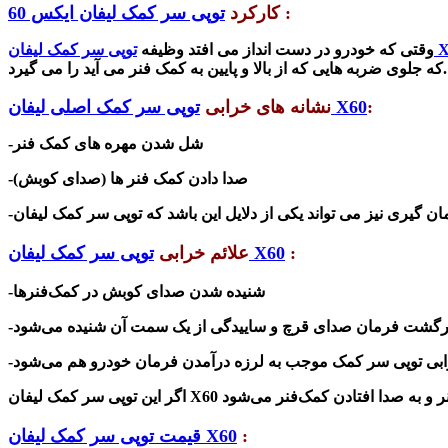
:
کارکرد
توپی سر کمک لیفان ایکس 60
لیفان X60
وقتی که خودرو در دست انداز می افتد وظیفه
که جلوی ضربه هایی که از بالا و پایین به کمک فنر می آید را می گیرد.
:
توپی سر کمک اصلی لیفان X60
ن
شانه
های
خرابی
-شل شدن مهره های کمک فنر
-صدا دادن کمک فنر ها (صدای کوبش)
ن گیری نیز می تواند یکی از دلایل این باشد که
:
توپی سر کمک لیفان X60
علائم خرابی
-شنیده شدن صدای کوبش در کمک‌فنرها
ابی
توپی سر کمک
اگر این
:
قیمت توپی سر کمک لیفان X60