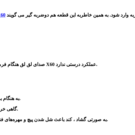
است که مانع از این شود که در دست اندازها و چاله ها به کمک ها ضربه وارد شود. به همین خاطربه این قطعه هم دوضربه گیر می گویند
توپی سر کمک 
عملکرد درستی ندارد.
توپی سر کمک لیفان X60
-صدای لق لق هنگام فرما
-به هنگام برگشت فرمان صدای قرچ و ساییدگی از یک سمت آن شنیده می‌شود.
موجب به لرزه درآمدن فرمان خودرو هم می‌شود.
-گاهی خر
توپی سر کمک لیفان X60 به صورتی گشاد ، کند باعث شل شدن پیچ و مهره‌های فنر و به صدا افتادن کمک‌فنر می‌شود.