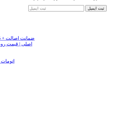
ثبت ایمیل
خرید تسمه تایم جک J5 اصلی اتومات | قیمت تسمه تایم JAC J5 + ضمانت اصالت
تسمه دینام جک S5 اص
دینام جک J5 | خرید و قیمت دینام جک J5 اتوماتیک | دینام جک J5 اتومات