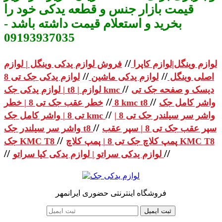
قیمت بازار جنس و قطعه یدکی خود را
بخرید و استعلام قیمت داشته باشد -
09193937035
//
لوازم وینگل|لوازم کاپرا
فروش لوازم یدکی وینگل | لوازم
//
//
اصلی وینگل
لوازم یدکی ماشین
لوازم یدکی جک تی 8
//
دیسک و صفحه جک تی
| لوازم یدکی جک t8 | لوازم kmc
//
//
واشر کامل جک
خطر عقب جک تی 8 | خطر kmc t8
8
//
واشر سر سیلندر جک تی 8 |
تی 8 | واشر کامل جک kmc
//
سپر عقب جک تی 8 | سپر عقب
واشر سر سیلندر جک t8
//
پمپ کلاچ جک تی 8 | پمپ کلاچ KMC T8
جک KMC T8
//
//
لوازم یدکی سراتو | لوازم یدکی کیا سراتو
فروشگاه اینترنتی حضوری ایرانمهر
ثبت ایمیل