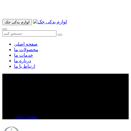
آدرس ما تهران میدان امام خمینی خیابان اکباتان پاساژ الغدیر طبقه
اول پلاک 36 فروشگاه ایرانمهر میباشد ارسال پیک موتوری و ارسال
به شهرستان انجام میشود 09193937035
لوازم یدکی جک
صفحه اصلی
محصولات ما
خدمات ما
درباره ما
ارتباط با ما
خرید تسمه تایم جک J۵ اصلی اتومات | قیمت تسمه تایم
JAC J۵ + ضمانت اصالت
خرید تسمه تایم جک J۵ اصلی اتومات | قیمت تسمه تایم JAC
J۵ + ضمانت اصالت
صفحه اصلی