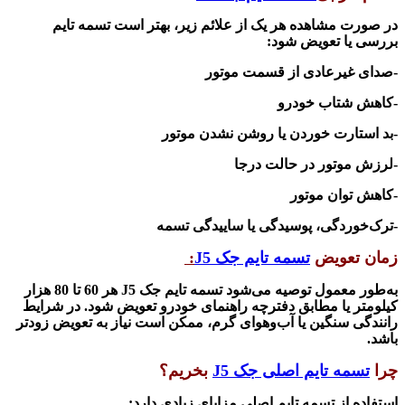
در صورت مشاهده هر یک از علائم زیر، بهتر است تسمه تایم
بررسی یا تعویض شود:
-صدای غیرعادی از قسمت موتور
-کاهش شتاب خودرو
-بد استارت خوردن یا روشن نشدن موتور
-لرزش موتور در حالت درجا
-کاهش توان موتور
-ترک‌خوردگی، پوسیدگی یا ساییدگی تسمه
زمان تعویض
تسمه تایم جک
J5
:
به‌طور معمول توصیه می‌شود تسمه تایم جک
J5
هر
60
تا
80
هزار
کیلومتر یا مطابق دفترچه راهنمای خودرو تعویض شود. در شرایط
رانندگی سنگین یا آب‌وهوای گرم، ممکن است نیاز به تعویض زودتر
باشد.
چرا
تسمه تایم اصلی جک
J5
بخریم؟
استفاده از تسمه تایم اصلی مزایای زیادی دارد: