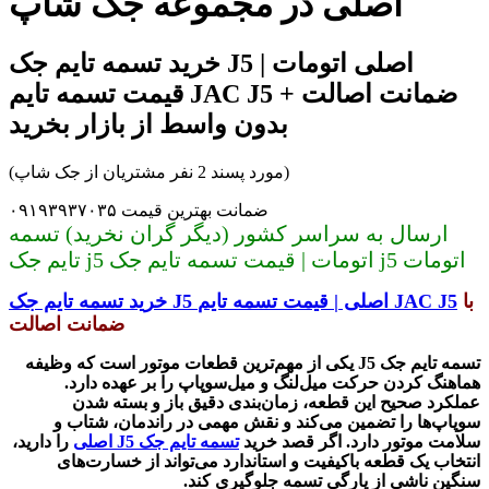
اصلی در مجموعه جک شاپ
خرید تسمه تایم جک J5 اصلی اتومات |
قیمت تسمه تایم JAC J5 + ضمانت اصالت
بدون واسط از بازار بخرید
(مورد پسند 2 نفر مشتریان از جک شاپ)
ضمانت بهترین قیمت ۰۹۱۹۳۹۳۷۰۳۵
ارسال به سراسر کشور (دیگر گران نخرید) تسمه
تایم جک j5 اتومات | قیمت تسمه تایم جک j5 اتومات
با
JAC J5
اصلی | قیمت تسمه تایم
J5
خرید تسمه تایم جک
ضمانت اصالت
تسمه تایم جک
J5
یکی از مهم‌ترین قطعات موتور است که وظیفه
هماهنگ کردن حرکت میل‌لنگ و میل‌سوپاپ را بر عهده دارد.
عملکرد صحیح این قطعه، زمان‌بندی دقیق باز و بسته شدن
سوپاپ‌ها را تضمین می‌کند و نقش مهمی در راندمان، شتاب و
سلامت موتور دارد. اگر قصد خرید
تسمه تایم جک
J5
اصلی
را دارید،
انتخاب یک قطعه باکیفیت و استاندارد می‌تواند از خسارت‌های
سنگین ناشی از پارگی تسمه جلوگیری کند.