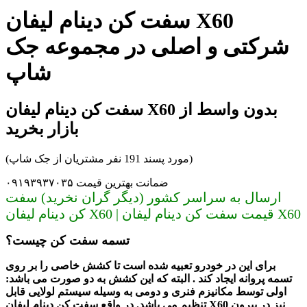
سفت کن دینام لیفان X60
شرکتی و اصلی در مجموعه جک
شاپ
سفت کن دینام لیفان X60 بدون واسط از
بازار بخرید
(مورد پسند 191 نفر مشتریان از جک شاپ)
ضمانت بهترین قیمت ۰۹۱۹۳۹۳۷۰۳۵
ارسال به سراسر کشور (دیگر گران نخرید) سفت
کن دینام لیفان X60 | قیمت سفت کن دینام لیفان X60
تسمه سفت کن چیست؟
برای این در خودرو تعبیه شده است تا کشش خاصی را بر روی
تسمه پروانه ایجاد کند . البته که این کشش به دو صورت می باشد:
اولی توسط مکانیزم فنری و دومی به وسیله سیستم لولایی قابل
تنظیم می باشد. در واقع سفت کن دینام لیفان X60 نیز در بیرون