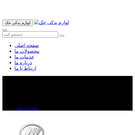
آدرس ما تهران میدان امام خمینی خیابان اکباتان پاساژ الغدیر طبقه
اول پلاک 36 فروشگاه ایرانمهر میباشد ارسال پیک موتوری و ارسال
به شهرستان انجام میشود 09193937035
لوازم یدکی جک
صفحه اصلی
محصولات ما
خدمات ما
درباره ما
ارتباط با ما
سفت کن دینام لیفان X۶۰
سفت کن دینام لیفان X۶۰
صفحه اصلی