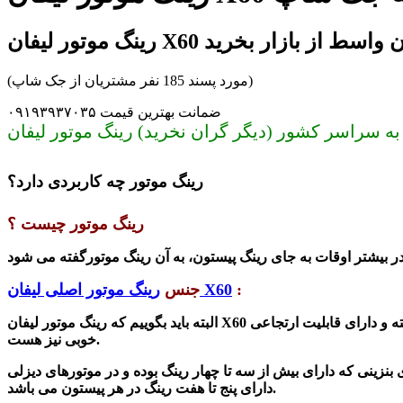
تور لیفان X60 بدون واسط از بازار بخرید
(مورد پسند 185 نفر مشتریان از جک شاپ)
ضمانت بهترین قیمت ۰۹۱۹۳۹۳۷۰۳۵
رینگ موتور چه کاربردی دارد؟
رینگ موتور چیست ؟
:
رینگ موتور اصلی لیفان X60
جنس
البته باید بگوییم که رینگ موتور لیفان X60 یا رینگ پیستون از جنس چدن خاکستری ساخته می شوند . برای اینکه این رینگ فلزی است که مقاوم در برابر گرما حساسیت کمتری داشته و دارای قابلیت ارتجاعی
خوبی نیز هست.
ی بنزینی که دارای بیش از سه تا چهار رینگ بوده و در موتورهای دیزلی
دارای پنج تا هفت رینگ در هر پیستون می باشد.