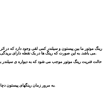
رینگ موتور ما بین پیستون و سیلندر کمی لقی وجود دارد که در اثر
موتور لیفان X60 می باشد. به این صورت که رینگ ها در یک نقطه دارای بریدگی هستند و هنگامی که داخل سیلندر قرار می گیرند مقدار کمی جمع می شوند که فاصله ی دهانه ی رینگ به حداقل می رسد.
حالت فنریت رینگ موتور موجب می شود که به دیواره ی سیلندر بچسب
به مرور زمان رینگهای پیستون دچار خوردگی شده و باید تعویض شوند در حقیقت دود آبی خروجی از اگزوز در هنگام روشن کردن خودرو از علائم خرابی رینگ پیستون می باشد.