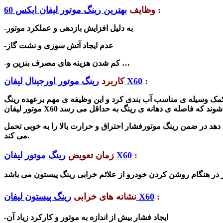
:
وظایف
بهترین رینگ موتور لیفان ایکس 60
-به دلیل افزایش بازدهی و عملکرد موتور
-عدم ایجاد آتش سوزی و نشت گاز
-کم شدن هزینه‌ های مصرف بنزین و …
:
رینگ موتور اورجینال لیفان X60
کاربرد
به کمک وسیله ی مناسب آب بندی کرد و این وظیفه ی مهم برعهده رینگ
 دهد در ضمن رینگ موتورفشار احتراق و حرارت بالا را به خوبی تحمل
می کند.
:
رینگ موتور لیفان X60
زمان تعویض
:
رینگ پیستون لیفان X60
نشانه‌ های خرابی
-ایجاد فشار بیش از اندازه به موتور و کارکرد زیاد آن