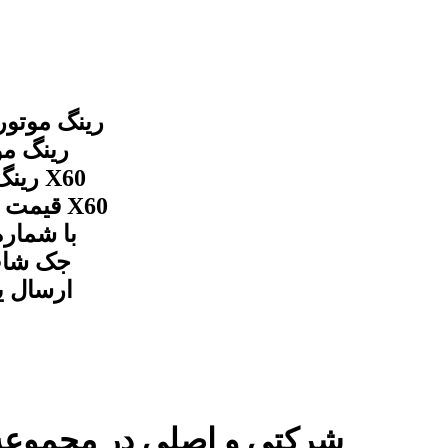
با شمار
جک شاپ 
ارسال ی
رینگ موتور لیفان X60 شرکتی و اصلی در