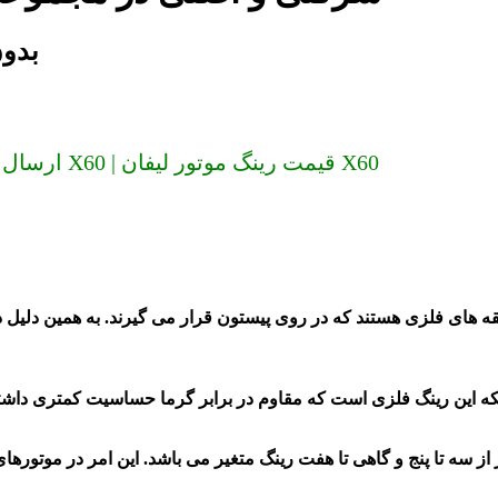
رینگ مو
ارسال به سراسر کشور (دیگر گران نخرید) رینگ موتور لیفان X60 | قیمت رینگ موتور لیفان X60
 از سه تا پنج و گاهی تا هفت رینگ متغیر می باشد. این امر در موتورها