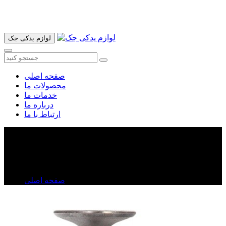
آدرس ما تهران میدان امام خمینی خیابان اکباتان پاساژ الغدیر طبقه
اول پلاک 36 فروشگاه ایرانمهر میباشد ارسال پیک موتوری و ارسال
به شهرستان انجام میشود 09193937035
لوازم یدکی جک
صفحه اصلی
محصولات ما
خدمات ما
درباره ما
ارتباط با ما
سوپاپ جک S۵
سوپاپ جک S۵
صفحه اصلی