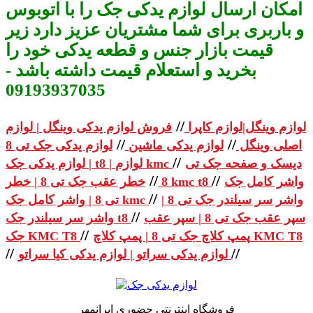
امکان ارسال لوازم یدکی جک را با اتوبوس
و باربری برای شما مشتریان عزیز دارد زیر
قیمت بازار جنس و قطعه یدکی خود را
بخرید و استعلام قیمت داشته باشد -
09193937035
//
لوازم وینگل|لوازم کاپرا
فروش لوازم یدکی وینگل | لوازم
//
//
اصلی وینگل
لوازم یدکی ماشین
لوازم یدکی جک تی 8
//
دیسک و صفحه جک تی
| لوازم یدکی جک t8 | لوازم kmc
//
//
واشر کامل جک
خطر عقب جک تی 8 | خطر kmc t8
8
//
واشر سر سیلندر جک تی 8 |
تی 8 | واشر کامل جک kmc
//
سپر عقب جک تی 8 | سپر عقب
واشر سر سیلندر جک t8
//
پمپ کلاچ جک تی 8 | پمپ کلاچ KMC T8
جک KMC T8
//
//
لوازم یدکی سراتو | لوازم یدکی کیا سراتو
فروشگاه اینترنتی حضوری ایرانمهر