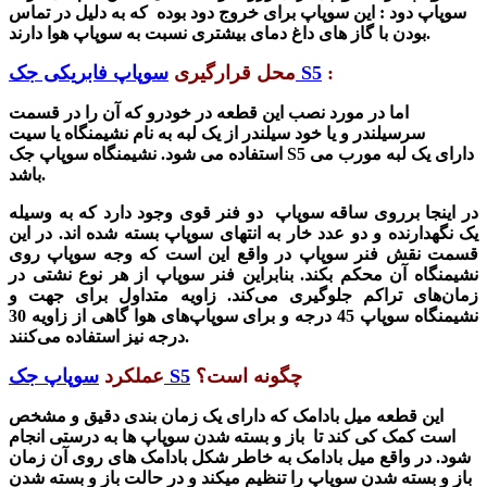
سوپاپ دود : این سوپاپ برای خروج دود بوده که به دلیل در تماس
بودن با گاز های داغ دمای بیشتری نسبت به سوپاپ هوا دارند.
:
سوپاپ فابریکی جک S5
محل قرارگیری
اما در مورد نصب این قطعه در خودرو که آن را در قسمت
سرسیلندر و یا خود سیلندر از یک لبه به نام نشیمنگاه یا سیت
دارای یک لبه مورب می
سوپاپ جک S5
استفاده می شود. نشیمنگاه
باشد.
در اینجا برروی ساقه
سوپاپ
دو فنر قوی وجود دارد که به وسیله
یک نگهدارنده و دو عدد خار به انتهای سوپاپ بسته شده اند. در این
قسمت نقش فنر
سوپاپ
در واقع این است که وجه سوپاپ روی
نشیمنگاه آن محکم بکند. بنابراین فنر سوپاپ از هر نوع نشتی در
زمان‌های تراکم جلوگیری می‌کند. زاویه متداول برای جهت و
نشیمنگاه سوپاپ 45 درجه و برای سوپاپ‌های هوا گاهی از زاویه 30
درجه نیز استفاده می‌کنند.
چگونه است؟
سوپاپ جک S5
عملکرد
این قطعه میل بادامک که دارای یک زمان بندی دقیق و مشخص
است کمک کی کند تا باز و بسته شدن سوپاپ ها به درستی انجام
شود. در واقع میل بادامک به خاطر شکل بادامک های روی آن زمان
باز و بسته شدن سوپاپ را تنظیم میکند و در حالت باز و بسته شدن