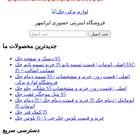
فروشگاه اینترنتی حضوری ایرانمهر
ثبت ایمیل
جدیدترین محصولات ما
دیسک و صفحه جک S5
خرید تسمه تایم جک J5 اصلی اتومات | قیمت تسمه تایم JAC
J5 + ضمانت اصالت
تسمه دینام جک S5 اصلی | قیمت روز، خرید و مشخصات |
فروشگاه لوازم یدکی
شلگیر جلو جک S5 اصلی | قیمت روز، خرید و مشخصات
میل موجگیرعقب جک S5
دینام جک J5 | خرید و قیمت دینام جک J5 اتوماتیک | دینام جک
J5 اتومات
کمک فنر جک J5
پلوس جک j5 | خرید و قیمت پلوس جک جی 5
دسترسی سریع