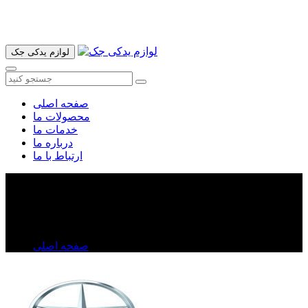
آدرس ما تهران میدان امام خمینی خیابان اکباتان پاساژ الغدیر طبقه
اول پلاک 36 فروشگاه ایرانمهر میباشد ارسال پیک موتوری و ارسال
به شهرستان انجام میشود 09193937035
لوازم یدکی جک
صفحه اصلی
محصولات ما
خدمات ما
درباره ما
ارتباط با ما
رادیاتور آب جک j۵
رادیاتور آب جک j۵
صفحه اصلی