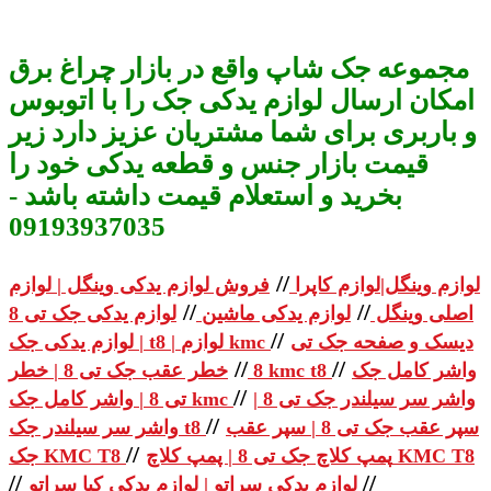
مجموعه جک شاپ واقع در بازار چراغ برق
امکان ارسال لوازم یدکی جک را با اتوبوس
و باربری برای شما مشتریان عزیز دارد زیر
قیمت بازار جنس و قطعه یدکی خود را
بخرید و استعلام قیمت داشته باشد -
09193937035
//
لوازم وینگل|لوازم کاپرا
فروش لوازم یدکی وینگل | لوازم
//
//
اصلی وینگل
لوازم یدکی ماشین
لوازم یدکی جک تی 8
//
دیسک و صفحه جک تی
| لوازم یدکی جک t8 | لوازم kmc
//
//
واشر کامل جک
خطر عقب جک تی 8 | خطر kmc t8
8
//
واشر سر سیلندر جک تی 8 |
تی 8 | واشر کامل جک kmc
//
سپر عقب جک تی 8 | سپر عقب
واشر سر سیلندر جک t8
//
پمپ کلاچ جک تی 8 | پمپ کلاچ KMC T8
جک KMC T8
//
//
لوازم یدکی سراتو | لوازم یدکی کیا سراتو