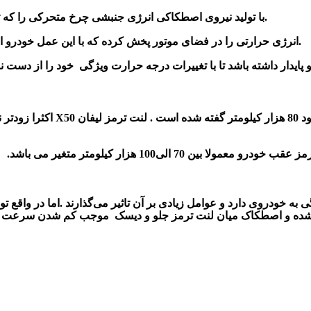
-با تولید نیروی اصطکاکی انرژی جنبشی چرخ متحرکی را که تحت تاثیر نیروی موتور است را جذب و به انرژی حرارتی تبدیل میکند.
- انرژی حرارتی را در فضای موتور پخش کرده که با این عمل خودرو از موقعیت حرکت به حالت سکون و یا از سرعت خودرو کم می‌شود.
پایدار داشته با
شد
گفته شده است
. لنت ترمز لیفان X50 اکثرا
زودتر نی
 الی100 هزار کیلومتر متغیر می باشد.
ی به خودروی دارد و عوامل زیادی بر آن تاثیر می‌گذارند .اما در واق
 شده و اصطکاک میان لنت ترمز جلو
و دیسک موجب کم شدن سرعت خ