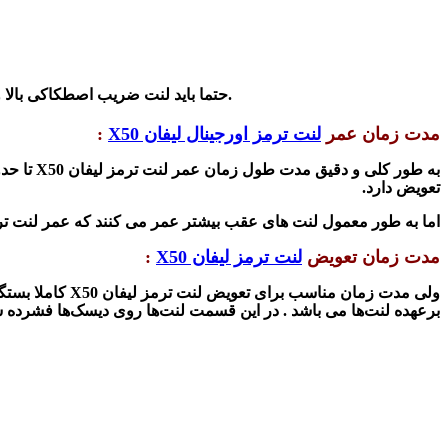
تا با تغییرات درجه حرارت ویژگی خود را از دست ندهد و در برابر سائیدگی استحکام داشته و کاسه ترمز را خراش ندهد.
- حتما باید لنت ضریب اصطکاکی بالا و 
مدت زمان عمر
لنت ترمز اورجینال لیفان X50
:
به طور کلی و دقیق مدت طول زمان عمر
لنت ترمز لیفان X50
تا حدود 80 هزار کیلومتر 
تعویض دارد.
اما به طور معمول لنت های عقب بیشتر عمر می کنند که عمر لنت ترمز عقب خودرو معمولا بین 70
مدت زمان
تعویض
لنت ترمز لیفان X50
:
ولی مدت زمان مناسب برای تعویض
لنت ترمز لیفان X50
کاملا بستگ
برعهده لنت‌ها می باشد . در این قسمت لنت‌ها روی دیسک‌ها فشرده