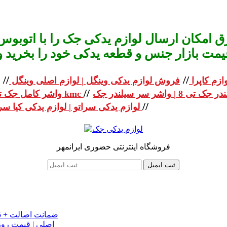
 امکان ارسال لوازم یدکی جک را با اتوبوس 
یمت بازار جنس و قطعه یدکی خود را بخرید و استعلا
//
//
ازم کاپرا
فروش لوازم یدکی وینگل | لوازم اصلی وینگل
//
واشر کامل جک تی 8 | واشر کامل جک kmc
//
لوازم یدکی سراتو | لوازم یدکی کیا سراتو
فروشگاه اینترنتی حضوری ایرانمهر
ثبت ایمیل
خرید تسمه تایم جک J5 اصلی اتومات | قیمت تسمه تایم JAC J5 + ضمانت اصالت
تسمه دینام جک S5 اص