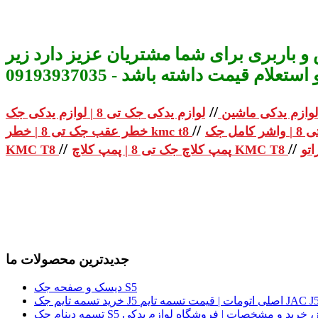
و باربری برای شما مشتریان عزیز دارد زیر
م قیمت داشته باشد - 09193937035
//
لوازم یدکی ماشین
//
خطر عقب جک تی 8 | خطر kmc t8
//
//
پمپ کلاچ جک تی 8 | پمپ کلاچ KMC T8
KMC T8
جدیدترین محصولات ما
دیسک و صفحه جک S5
لی | قیمت روز، خرید و مشخصات | فروشگاه لوازم یدکی