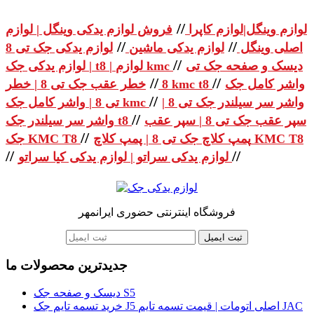
//
لوازم وینگل|لوازم کاپرا
فروش لوازم یدکی وینگل | لوازم
//
//
اصلی وینگل
لوازم یدکی ماشین
لوازم یدکی جک تی 8
//
دیسک و صفحه جک تی
| لوازم یدکی جک t8 | لوازم kmc
//
//
واشر کامل جک
خطر عقب جک تی 8 | خطر kmc t8
8
//
واشر سر سیلندر جک تی 8 |
تی 8 | واشر کامل جک kmc
//
سپر عقب جک تی 8 | سپر عقب
واشر سر سیلندر جک t8
//
پمپ کلاچ جک تی 8 | پمپ کلاچ KMC T8
جک KMC T8
//
//
لوازم یدکی سراتو | لوازم یدکی کیا سراتو
فروشگاه اینترنتی حضوری ایرانمهر
ثبت ایمیل
جدیدترین محصولات ما
دیسک و صفحه جک S5
خرید تسمه تایم جک J5 اصلی اتومات | قیمت تسمه تایم JAC