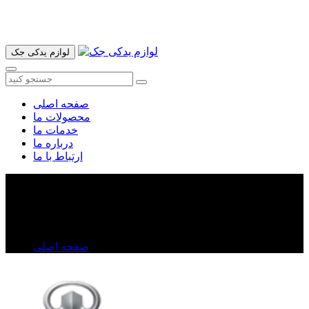
آدرس ما تهران میدان امام خمینی خیابان اکباتان پاساژ الغدیر طبقه
اول پلاک 36 فروشگاه ایرانمهر میباشد ارسال پیک موتوری و ارسال
به شهرستان انجام میشود 09193937035
لوازم یدکی جک
صفحه اصلی
محصولات ما
خدمات ما
درباره ما
ارتباط با ما
شلگیر جلو ولکس C۳۰
شلگیر جلو ولکس C۳۰
صفحه اصلی