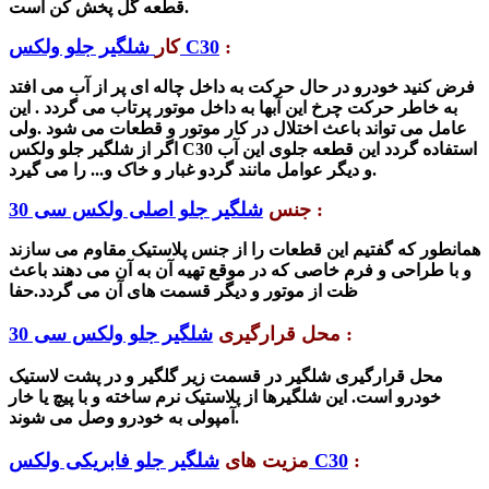
گل پخش کن است.
قطعه
:
شلگیر جلو ولکس C30
کار
فر
ض کنید خودرو در حال حرکت به داخل چاله ای پر از آب می افتد
به خاطر حرکت چرخ این آبها به داخل موتور پرتاب می گردد . این
عامل می تواند باعث اختلال در کار موتور و قطعات می
شود .ولی
اگر از
شلگیر جلو ولکس C30 استفاده گردد این قطعه جلوی این آب
و دیگر عوامل مانند گردو غبار و خاک و... را می گیرد.
:
جنس
شلگیر جلو اصلی ولکس سی 30
همانطور که گفتیم این قطعات را از جنس پلاستیک مقاوم می سازند
و با طراحی و فرم خاصی که در موقع تهیه آن به آن می دهند باعث
ظت از موتور و دیگر قسمت های آن می گردد.
حفا
:
محل قرارگیری
شلگیر جلو ولکس سی 30
محل قرارگیری شلگیر در قسمت زیر گلگیر و در پشت لاستیک
خودرو است. این شلگیرها از پلاستیک نرم ساخته و با پیچ یا خار
آمپولی به خودرو وصل می شوند.
:
شلگیر جلو فابریکی ولکس C30
مزیت های