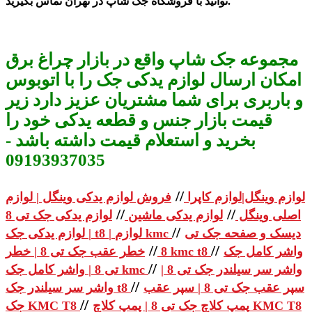
توانید با فروشگاه جک شاپ در تهران تماس بگیرید.
مجموعه جک شاپ واقع در بازار چراغ برق
امکان ارسال لوازم یدکی جک را با اتوبوس
و باربری برای شما مشتریان عزیز دارد زیر
قیمت بازار جنس و قطعه یدکی خود را
بخرید و استعلام قیمت داشته باشد -
09193937035
//
لوازم وینگل|لوازم کاپرا
فروش لوازم یدکی وینگل | لوازم
//
//
اصلی وینگل
لوازم یدکی ماشین
لوازم یدکی جک تی 8
//
دیسک و صفحه جک تی
| لوازم یدکی جک t8 | لوازم kmc
//
//
واشر کامل جک
خطر عقب جک تی 8 | خطر kmc t8
8
//
واشر سر سیلندر جک تی 8 |
تی 8 | واشر کامل جک kmc
//
سپر عقب جک تی 8 | سپر عقب
واشر سر سیلندر جک t8
//
پمپ کلاچ جک تی 8 | پمپ کلاچ KMC T8
جک KMC T8