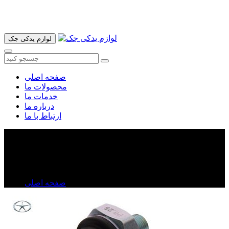
آدرس ما تهران میدان امام خمینی خیابان اکباتان پاساژ الغدیر طبقه
اول پلاک 36 فروشگاه ایرانمهر میباشد ارسال پیک موتوری و ارسال
به شهرستان انجام میشود 09193937035
لوازم یدکی جک
صفحه اصلی
محصولات ما
خدمات ما
درباره ما
ارتباط با ما
فشنگی روغن جک J۵
فشنگی روغن جک J۵
صفحه اصلی