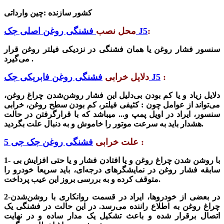
کشور سازنده :چین وارداتی
:
فشنگی روغن اصلی جک J5
محل نصب
سنسور فشار روغن یا همان فشنگی در نزدیکی فیلتر روغن قرار
می‌گیرد .
:
فشنگی روغن فابریکی جک J5
دلایل خرابی
دلایل زیاد و یا کم بودن بی‌دلیل این فشار روشن‌شدن چراغ روغن،
می‌تواند از عوامل چون : کثیفی فیلتر، کم بودن سطح روغن، خرابی
سنسور، ایراد در اویل پمپ و...‌ میباشد که با قرار‌گرفتن در حالت
هشدار باید به سرعت موتور را خاموش و به دنبال علت بگردید.
:
علت خرابی
فشنگی روغن جک جی 5
1- با روشن شدن چراغ روغن و یا افتادن فشار و یا حتی افزایش بی
سابقه فشار روغن در نمایشگر‌های درجه‌ای، باید سریعا خودرو را
متوقف کرده و به بررسی بروز این عیب پرداخت.
2-در بعضی از ‌خودرو‌ها، ایراد در قسمت روانکاری با روشن‌شدن
چراغ روغن به اطلاع راننده می‌رسد. در این حالت در فشنگی یک
اتصال برقرار شده و باعث تشکیل یک مدار ساده و در نهایت