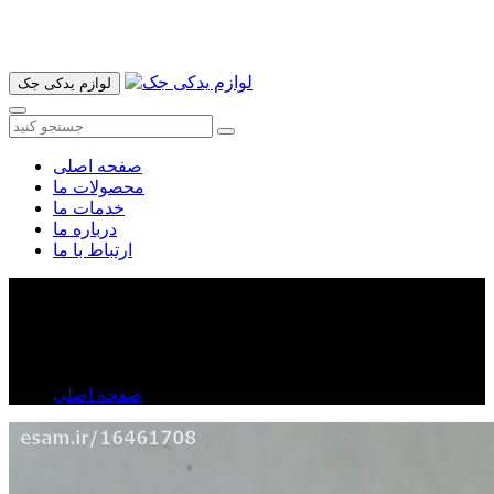
آدرس ما تهران میدان امام خمینی خیابان اکباتان پاساژ الغدیر طبقه
اول پلاک 36 فروشگاه ایرانمهر میباشد ارسال پیک موتوری و ارسال
به شهرستان انجام میشود 09193937035
لوازم یدکی جک
صفحه اصلی
محصولات ما
خدمات ما
درباره ما
ارتباط با ما
فشنگی ترمز ولکس C۳۰
فشنگی ترمز ولکس C۳۰
صفحه اصلی