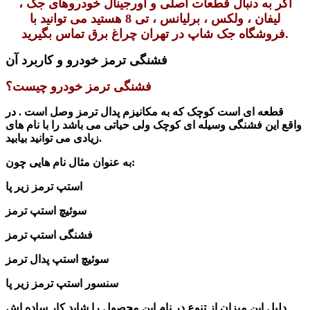
اگر به دنبال قطعات اصلی و اورجینال خودروهای جک ،
لیفان ، ولکس ، برلیانس ، تی 8 هستید می توانید با
فروشگاه جک شاپ در تهران چراغ برق تماس بگیرید.
فشنگی ترمز خودرو و کاربرد آن
فشنگی ترمز خودرو چیست؟
قطعه ای است کوچک که به مکانیزم پدال ترمز وصل است .
در
واقع این فشنگی وسیله ای کوچک ولی حیاتی می باشد را با نام های
زیادی می توانید بیابید.
به عنوان مثال نام هایی چون:
استپ ترمز زیر پا
سوئیچ استپ ترمز
فشنگی استپ ترمز
سوئیچ استپ پدال ترمز
سنسور استپ ترمز زیر پا
دلیل این میزان از تنوع در نام این محصول را شاید کار ساده اش