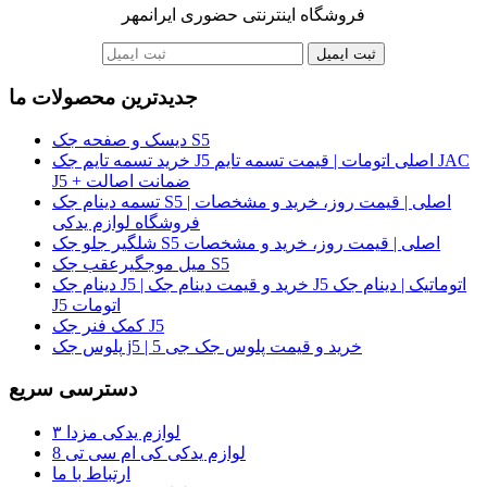
فروشگاه اینترنتی حضوری ایرانمهر
ثبت ایمیل
جدیدترین محصولات ما
دیسک و صفحه جک S5
خرید تسمه تایم جک J5 اصلی اتومات | قیمت تسمه تایم JAC
J5 + ضمانت اصالت
تسمه دینام جک S5 اصلی | قیمت روز، خرید و مشخصات |
فروشگاه لوازم یدکی
شلگیر جلو جک S5 اصلی | قیمت روز، خرید و مشخصات
میل موجگیرعقب جک S5
دینام جک J5 | خرید و قیمت دینام جک J5 اتوماتیک | دینام جک
J5 اتومات
کمک فنر جک J5
پلوس جک j5 | خرید و قیمت پلوس جک جی 5
دسترسی سریع
لوازم یدکی مزدا ۳
لوازم یدکی کی ام سی تی 8
ارتباط با ما