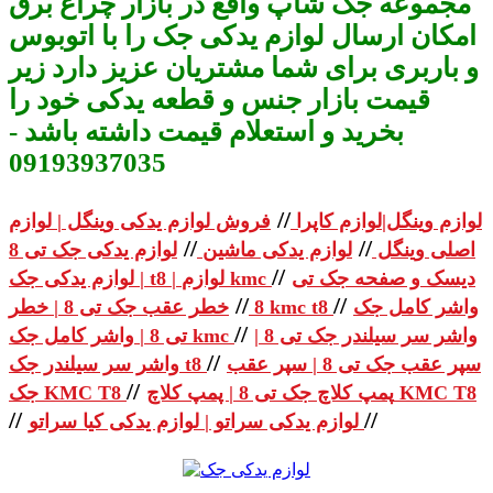
مجموعه جک شاپ واقع در بازار چراغ برق
امکان ارسال لوازم یدکی جک را با اتوبوس
و باربری برای شما مشتریان عزیز دارد زیر
قیمت بازار جنس و قطعه یدکی خود را
بخرید و استعلام قیمت داشته باشد -
09193937035
//
لوازم وینگل|لوازم کاپرا
فروش لوازم یدکی وینگل | لوازم
//
//
اصلی وینگل
لوازم یدکی ماشین
لوازم یدکی جک تی 8
//
دیسک و صفحه جک تی
| لوازم یدکی جک t8 | لوازم kmc
//
//
واشر کامل جک
خطر عقب جک تی 8 | خطر kmc t8
8
//
واشر سر سیلندر جک تی 8 |
تی 8 | واشر کامل جک kmc
//
سپر عقب جک تی 8 | سپر عقب
واشر سر سیلندر جک t8
//
پمپ کلاچ جک تی 8 | پمپ کلاچ KMC T8
جک KMC T8
//
//
لوازم یدکی سراتو | لوازم یدکی کیا سراتو