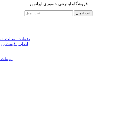
فروشگاه اینترنتی حضوری ایرانمهر
ثبت ایمیل
خرید تسمه تایم جک J5 اصلی اتومات | قیمت تسمه تایم JAC J5 + ضمانت اصالت
تسمه دینام جک S5 اص
دینام جک J5 | خرید و قیمت دینام جک J5 اتوماتیک | دینام جک J5 اتومات