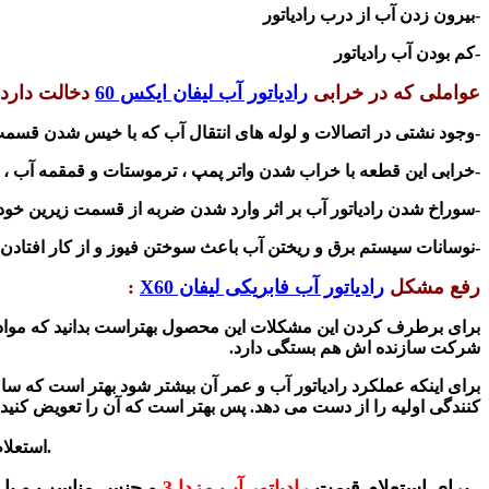
-بیرون زدن آب از درب رادیاتور
-کم بودن آب رادیاتور
عواملی که در خرابی
رادیاتور آب لیفان ایکس 60
دخالت دارد:
-وجود نشتی در اتصالات و لوله های انتقال آب که با خیس شدن قسمت ه
-خرابی این قطعه با خراب شدن واتر پمپ ، ترموستات و قمقمه آب ، ا
-سوراخ شدن رادیاتور آب بر اثر وارد شدن ضربه از قسمت زیرین خودر
-نوسانات سیستم برق و ریختن آب باعث سوختن فیوز و از کار افتادن
رفع مشکل
رادیاتور آب فابریکی لیفان X60
:
برای برطرف کردن این مشکلات این محصول بهتراست بدانید که مواد او
شرکت سازنده اش هم بستگی دارد.
برای اینکه عملکرد رادیاتور آب و عمر آن بیشتر شود بهتر است که سا
کنندگی اولیه را از دست می دهد. پس بهتر است که آن را تعویض کنید.
اصلی در سایت مزدا شاپ،فقط فقط مزدا 3 باید ترموستات اصلی مزدا بسته شود در غیر اینصورت اذیت میکند.
استعلا
برای استعلام قیمت
رادیاتور آب مزدا 3
و جنس مناسب و با 