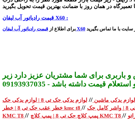
قیمت رادیاتور آب لیفان X60 :
قیمت رادیاتور آب لیفان X60
برای اطلاع از
و باربری برای شما مشتریان عزیز دارد زیر
م قیمت داشته باشد - 09193937035
//
لوازم یدکی ماشین
//
خطر عقب جک تی 8 | خطر kmc t8
//
//
پمپ کلاچ جک تی 8 | پمپ کلاچ KMC T8
KMC T8