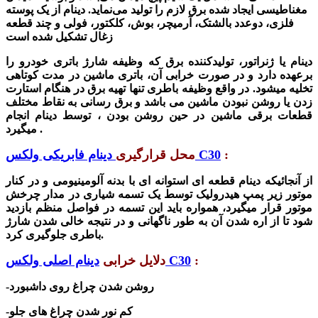
مغناطیسی ایجاد شده برق لازم را تولید می‌نماید. دینام از یک پوسته
فلزی، دوعدد بالشتک، آرمیچر، بوش، کلکتور، فولی و چند قطعه
زغال تشکیل شده است
دینام
یا
ژنراتور
، تولیدکننده برق که وظیفه شارژ باتری خودرو را
برعهده دارد و در صورت خرابی آن، باتری ماشین در مدت کوتاهی
تخلیه میشود. در واقع وظیفه باطری تنها تهیه برق در هنگام استارت
زدن یا روشن نبودن ماشین می باشد و برق رسانی به نقاط مختلف
قطعات برقی ماشین در حین روشن بودن ، توسط دینام
انجام
میگیرد .
:
دینام فابریکی ولکس C30
محل قرارگیری
از آنجائیکه دینام
قطعه ای استوانه ای با بدنه آلومینیومی و در کنار
موتور زیر پمپ هیدرولیک توسط یک تسمه شیاری در مدار چرخش
موتور قرار میگیرد، همواره باید این تسمه در فواصل منظم بازدید
شود تا از اره شدن آن به طور ناگهانی و در نتیجه خالی شدن شارژ
باطری جلوگیری کرد.
:
دینام اصلی ولکس C30
دلایل خرابی
-روشن شدن چراغ روی داشبورد
-کم نور شدن چراغ های جلو