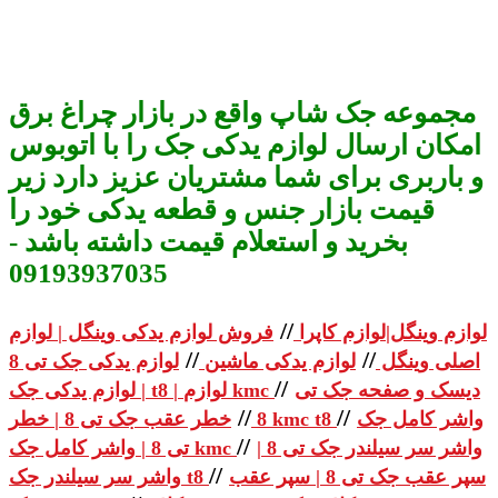
مجموعه جک شاپ واقع در بازار چراغ برق
امکان ارسال لوازم یدکی جک را با اتوبوس
و باربری برای شما مشتریان عزیز دارد زیر
قیمت بازار جنس و قطعه یدکی خود را
بخرید و استعلام قیمت داشته باشد -
09193937035
//
لوازم وینگل|لوازم کاپرا
فروش لوازم یدکی وینگل | لوازم
//
//
اصلی وینگل
لوازم یدکی ماشین
لوازم یدکی جک تی 8
//
دیسک و صفحه جک تی
| لوازم یدکی جک t8 | لوازم kmc
//
//
واشر کامل جک
خطر عقب جک تی 8 | خطر kmc t8
8
//
واشر سر سیلندر جک تی 8 |
تی 8 | واشر کامل جک kmc
//
سپر عقب جک تی 8 | سپر عقب
واشر سر سیلندر جک t8