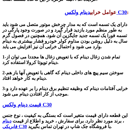
:
دینام ولکس C30
عوامل خرابی
دارای
یک تسمه است که به مدار چرخش موتور متصل می شود باید
به طور منظم مورد بازدید قرار گیرد و در صورت وجود پارگی در
تسمه فورا یک تسمه جدید جایگزین آن شود. همچنین در فصول گرم
سال به دلیل روشن بودن مداوم کولر خودرو فشار بیشتری به دینام
وارد می شود و احتمال خرابی آن نیز افزایش می یابد.
1-تمام شدن زغال دینام
که با تعویض زغال ها مجددا می توان از
کرولا استفاده کرد.
دینام
تویوتا
2-سوختن سیم پیچ های داخلی دینام
که گاهی با تعویض آنها باز هم
دینام به کار خواهد افتاد.
3-خرابی آفتامات دینام که وظیفه تنظیم برق دینام را بر عهده دارد و
می شود.
موجب از کار افتادن دینام
قیمت دینام ولکس C30
این قطعه دارای قیمت متغیر است که بستگی به کیفیت ، نوع جنس
، برند مورد نظر دارد. برای سف
ارش ، خرید و اطلاع از قیمت
دینام
با فروشگاه جک شاپ در تهران تماس بگیرید.
فابریکی C30