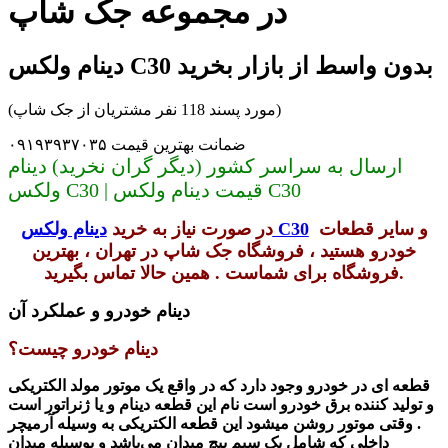
در مجموعه جک شاپ
دینام ولکس C30 بدون واسط از بازار بخرید
(مورد پسند 118 نفر مشتریان از جک شاپ)
ضمانت بهترین قیمت ۰۹۱۹۳۹۳۷۰۳۵
ارسال به سراسر کشور (دیگر گران نخرید) دینام
ولکس C30 | قیمت دینام ولکس C30
و سایر قطعات
دینام ولکس C30
در صورت نیاز به خرید
خودرو هستید ، فروشگاه جک شاپ در تهران ، بهترین
فروشگاه برای شماست . همین حالا تماس بگیرید.
دینام خودرو و عملکرد آن
دینام خودرو چیست؟
قطعه ای
در خودرو
وجود دارد که در واقع یک موتور مولد الکتریکی
و تولید کننده برق خودرو است
نام این قطعه دینام و یا
ژنراتور است
. وقتی موتور روشن میشود
این قطعه الکتریکی
به وسیله آرمیچر
داخلی که شامل یک سیم پیچ میدان می‌باشد و بوسیله میدان