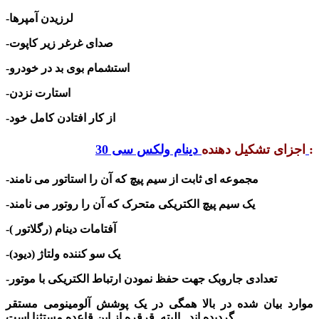
-لرزیدن آمپرها
-صدای غرغر زیر کاپوت
-استشمام بوی بد در خودرو
-استارت نزدن
-از کار افتادن کامل خود
:
اجزای تشکیل دهنده
دینام ولکس سی 30
-مجموعه ای ثابت از سیم پیچ که آن را
استاتور
می نامند
-یک سیم پیچ الکتریکی متحرک که آن را
روتور
می نامند
-آفتامات
دینام (
رگلاتور )
-یک سو کننده ولتاژ (
دیود
)
-تعدادی جاروبک جهت حفظ نمودن ارتباط الکتریکی با موتور
موارد بیان شده در بالا همگی در یک پوشش آلومینومی مستقر
گردیده اند . البته قرقره از این قاعده مستثنا است.