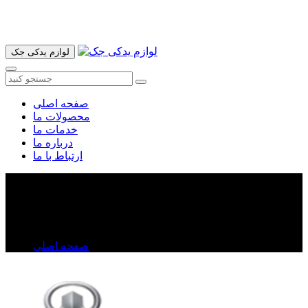
آدرس ما تهران میدان امام خمینی خیابان اکباتان پاساژ الغدیر طبقه
اول پلاک 36 فروشگاه ایرانمهر میباشد ارسال پیک موتوری و ارسال
به شهرستان انجام میشود 09193937035
لوازم یدکی جک
صفحه اصلی
محصولات ما
خدمات ما
درباره ما
ارتباط با ما
دینام ولکس C۳۰
دینام ولکس C۳۰
صفحه اصلی