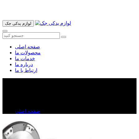
آدرس ما تهران میدان امام خمینی خیابان اکباتان پاساژ الغدیر طبقه
اول پلاک 36 فروشگاه ایرانمهر میباشد ارسال پیک موتوری و ارسال
به شهرستان انجام میشود 09193937035
لوازم یدکی جک
صفحه اصلی
محصولات ما
خدمات ما
درباره ما
ارتباط با ما
دیسک و صفحه جک S۵
دیسک و صفحه جک S۵
صفحه اصلی